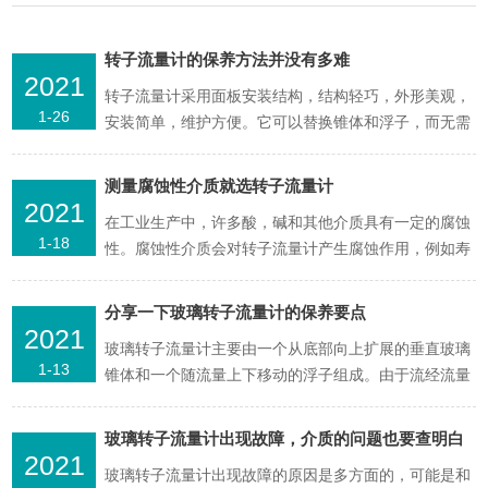
转子流量计的保养方法并没有多难
2021
转子流量计采用面板安装结构，结构轻巧，外形美观，
1-26
安装简单，维护方便。它可以替换锥体和浮子，而无需
拆卸整个机器。它可以广泛用于各种行业的流量测量
中。主要用于化工，石油，轻工，医药，化肥，化纤，
测量腐蚀性介质就选转子流量计
食品，染料，环保和科学研究等各个部门，以测量单相
2021
在工业生产中，许多酸，碱和其他介质具有一定的腐蚀
非...
1-18
性。腐蚀性介质会对转子流量计产生腐蚀作用，例如寿
命，精度，使用范围，泄漏等，甚至由于以下原因导
致：如果未及时发现或处理腐蚀性介质的泄漏，则已成
分享一下玻璃转子流量计的保养要点
为安全隐患，并且必须注意。介质对流动表面的润湿部
2021
玻璃转子流量计主要由一个从底部向上扩展的垂直玻璃
分...
1-13
锥体和一个随流量上下移动的浮子组成。由于流经流量
计的流量与浮子的上升高度（即流量计的流通面积）之
间存在一定的功能关系，因此浮子的高度位置可以用作
玻璃转子流量计出现故障，介质的问题也要查明白
流量测量指示。因此，特别适用于测量单相非脉动流
2021
了
玻璃转子流量计出现故障的原因是多方面的，可能是和
体...