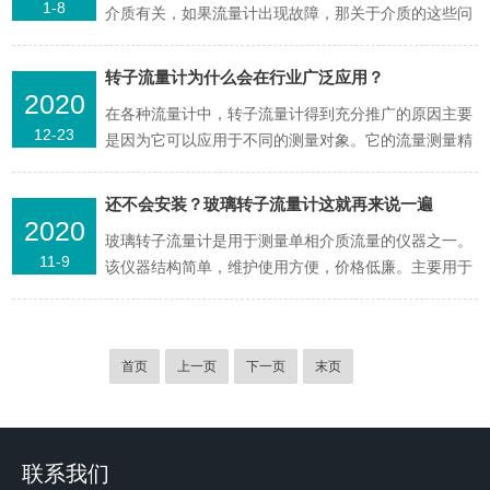
1-8
介质有关，如果流量计出现故障，那关于介质的这些问
题也要查明白了。1、介质不满管在日常生产中，偶尔
会出现介质不满管现象，这种现象可以看作是含有气泡
转子流量计为什么会在行业广泛应用？
的液体的典型情况。当电极液位低于中等液位时，理
2020
在各种流量计中，转子流量计得到充分推广的原因主要
想...
12-23
是因为它可以应用于不同的测量对象。它的流量测量精
度更高，检测范围更广，其应用优势可以更直接地体现
出来。那么它为什么能在行业广泛应用呢？1、转子流
还不会安装？玻璃转子流量计这就再来说一遍
量计的整体结构设计更牢固，结构设计更简单，安装
2020
玻璃转子流量计是用于测量单相介质流量的仪器之一。
施...
11-9
该仪器结构简单，维护使用方便，价格低廉。主要用于
化工，石油，轻工，医药，化肥，化纤，电力，冶金，
食品，制糖，燃料，造纸，环保和科研部门。关于它的
安装注意事项我们已经说过很多次了，还没学会，那
首页
上一页
下一页
末页
就...
联系我们