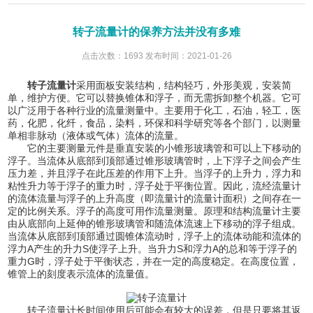
转子流量计的保养方法并没有多难
点击次数：1693 发布时间：2021-01-26
转子流量计
采用面板安装结构，结构轻巧，外形美观，安装简
单，维护方便。它可以替换锥体和浮子，而无需拆卸整个机器。它可
以广泛用于各种行业的流量测量中。主要用于化工，石油，轻工，医
药，化肥，化纤，食品，染料，环保和科学研究等各个部门，以测量
单相非脉动（液体或气体）流体的流量。
它的主要测量元件是垂直安装的小锥形玻璃管和可以上下移动的
浮子。当流体从底部到顶部通过锥形玻璃管时，上下浮子之间会产生
压力差，并且浮子在此压差的作用下上升。当浮子的上升力，浮力和
粘性升力等于浮子的重力时，浮子处于平衡位置。因此，流经流量计
的流体流量与浮子的上升高度（即流量计的流量计面积）之间存在一
定的比例关系。浮子的高度可用作流量测量。原理和结构流量计主要
由从底部向上延伸的锥形玻璃管和随流体流速上下移动的浮子组成。
当流体从底部到顶部通过圆锥体流动时，浮子上的流体动能和流体的
浮力A产生的升力S使浮子上升。当升力S和浮力A的总和等于浮子的
重力G时，浮子处于平衡状态，并在一定的高度稳定。在高度位置，
锥管上的刻度表示流体的流量值。
转子流量计长时间使用后可能会有较大的误差，但是只要将其返