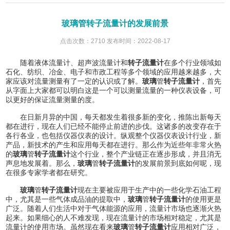
玻璃管转子流量计的发展前景
点击次数：2710 发布时间：2022-08-17
随着液体流量计、超声波流量计和
转子流量计
在多个行业领域如
石化、纺织、冶金、电子和市政工程等多个领域的应用越来越多，大
家应该对流量测量有了一定的认识或了解。
玻璃
管
转子流量计
，首先
从字面上大家都可以明白这是一个可以测量流量的一种仪表设备，可
以更好的保证流量测量的度。
在日新月异的中国，每天都发生着很多新的变化，推陈出新每天
都在进行，现在人们已经不能停止前进的步伐。这诸多的改变存在于
各行各业，也包括仪器仪表的设计。纵观整个仪器仪表设计行业，新
产品，新技术的产生和应用每天都在进行。那么作为近些年非常火热
的
玻璃
管
转子流量计
这个行业，整个产业链正在逐步形成，并且消无
声息地发展着。那么，
玻璃
管
转子流量计
的发展前景到底如何呢，现
在很多专家学者都在研究。
玻璃
管
转子流量计
现在主要被应用于生产中的一些化学石油工程
中，尤其是一些气体成品油的提取中，
玻璃
管
转子流量计
的使用更是
广泛。随着人们生活中对于气体能源的应用，流量计市场也逐渐火热
起来。如果细心的人不难发现，现在流量计的市场相对稳定，尤其是
流量计的使用市场。虽然现在看来
玻璃
管
转子流量计
应用相对广泛，