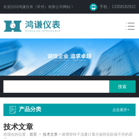
手机：13358182912
欢迎访问鸿谦仪表（常州）有限公司网站！
产品分类
点击展开+
技术文章
您现在的位置：
首页
>
技术文章
>
玻璃管转子流量计显示值和实际值不符的原