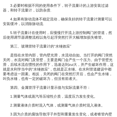
3.必要时根据不同的使用条件下，转子流量计的上游安装过滤
器，和转子流量计，以防杂质.
4.如果有脉动流体不稳定流动，确保良好的转子流量计测量可以
安装缓冲，以消除脉动流.
5.转子流量计在使用时，应慢慢拧开流上游控制阀门的管道，然
后使用调节器调整流程以免引起浮突然打开大幅增加损失锥管。
第三、玻璃管转子流量计的“水锤效应”
是指在水管内部，管内壁光滑，水流动自如。当打开的阀门突然
关闭，水流对阀门及管壁，主要是阀门会产生一个压力。由于管壁光
滑，后续水流在惯性的作用下，迅速达到zui大，并产生破坏作用，这
就是水利学当中的“水锤效应”，也就是正水锤。在水利管道建设中都
要考虑这一因素。相反，关闭的阀门在突然打开后，也会产生水锤，
叫负水锤，也有一定的破坏力，但没有前者大。
第四、金属管浮子流量计显示值与实际流量不符：
1.测量气体或蒸汽等压缩性介质，温度压力发生变化。
2.测量液体介质时混入气体，或测量气体介质时混入液体。
3.因为介质的腐蚀导致浮子外型和重量发生变化，或者锥管内壁