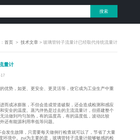
：
首页
>
技术文章
>
玻璃管转子流量计已经取代传统流量计
流量计
17
的优势，如更、更安全、更灵活等，使它成为工业生产中重
进而成冰膨胀，不但会造成管道破裂，还会造成检测和感应
和安全的温度。蒸汽伴热是过去的主流流量计，但搭建整个
无法做到均匀加热，有的温度高，有的温度低，波动比较
外还有能源利用率低等问题。
会发生故障，只需要每天做例行检查就可以了，节省了大量
度环境中。zui为主要的是，玻璃管转子流量计能够敏感的检