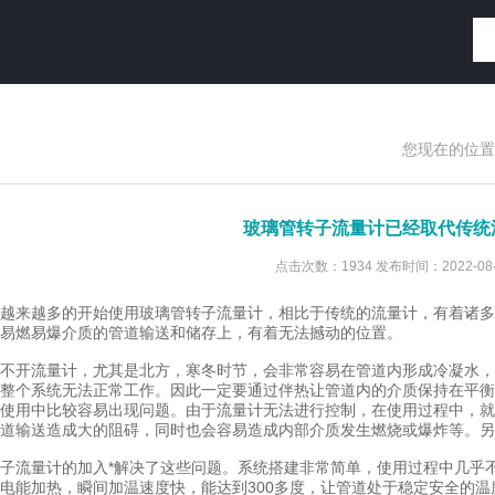
您现在的位置
玻璃管转子流量计已经取代传统
点击次数：1934 发布时间：2022-08-
来越多的开始使用玻璃管转子流量计，相比于传统的流量计，有着诸多
易燃易爆介质的管道输送和储存上，有着无法撼动的位置。
开流量计，尤其是北方，寒冬时节，会非常容易在管道内形成冷凝水，
整个系统无法正常工作。因此一定要通过伴热让管道内的介质保持在平衡
使用中比较容易出现问题。由于流量计无法进行控制，在使用过程中，就
道输送造成大的阻碍，同时也会容易造成内部介质发生燃烧或爆炸等。另
流量计的加入*解决了这些问题。系统搭建非常简单，使用过程中几乎不
电能加热，瞬间加温速度快，能达到300多度，让管道处于稳定安全的温