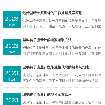
远传型转子流量计的工作原理及其应用
2023
远传型转子流量计是一种常用的流量测量设备，广泛应
11-9
用于石油、化工、冶金、电力、水处理等行业。它的主
要功能是测量流体通过管道的体积流量或质量流量。下
面将详细介绍流量计的工作原理及其应用。首先，我们
塑料转子流量计的读数读取方法
来了解一下转子流量计的基本构造。它主要由测量管、
2023
塑料转子流量计是一种用于测量流体流量的仪器，它使
转子、轴承、齿轮、计数器等部分组成。测量管是流量
10-9
用塑料材料制造而成，适用于处理各种腐蚀性、非腐蚀
计的主体部分...
性液体的流量测量。它的工作原理是通过液体流过装置
中的转子来测量流体的流速。这种类型的流量计通常由
玻璃转子流量计型号规格代码的解释与指南
一个管道、一个转子和一个传感器组成。流量计具有精
2023
玻璃转子流量计在工业生产过程中广泛应用于测量各种
度高、重量轻、价格低廉、易于安装使用等特点，在工
9-14
液体介质的流量。为了方便用户理解和选择合适的型
业生产和实验...
号，制造商通常会为每个型号的玻璃转子流量计设定一
个特定的代码。这篇文章将详细解释这些代码的意义，
玻璃转子流量计的型号及其应用
帮助你更好地理解并选择适合你需要的玻璃转子流量
2023
玻璃转子流量计是一种常用的流量测量仪器，它具有结
计。首先，大部分玻璃转子流量计的型号规格代码主要