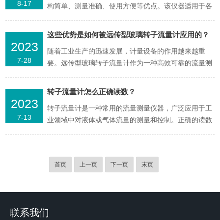
8-17
构简单、测量准确、使用方便等优点。该仪器适用于各
由三部分组成：测...
种液体流量的测量，被广泛应用于化工、石油、医药、
环保等多个领域。下面将介绍流量计的型号及其应用。
这些优势是如何被远传型玻璃转子流量计应用的？
一、型号玻璃转子流量计按照测量管的结构和测量范
2023
随着工业生产的迅速发展，计量设备的作用越来越重
围，可以分为以下几种型号：1、LZB型LZB型测量管采
7-28
要。远传型玻璃转子流量计作为一种高效可靠的流量测
用垂直安...
量仪器，受到了广泛关注。流量计的核心部件是一根玻
璃管，玻璃管内装有转子。当流体流经流量计时，转子
转子流量计怎么正确读数？
受到流体的作用力，进而旋转。通过测量转子的旋转速
2023
转子流量计是一种常用的流量测量仪器，广泛应用于工
度，可以计算出流体的流量。在流量计中，还设有信号
7-13
业领域中对液体或气体流量的测量和控制。正确的读数
转换器，可以将...
方法对于准确测量流量具有重要意义。在使用计时，需
要注意以下读数方法：1、视觉读数：流量计通常配备
有一个旋转的转子，转子上有标记或刻度。通过观察转
首页
上一页
下一页
末页
子旋转的角度或刻度位置，可以进行直观的读数。在读
数时，应注意...
联系我们