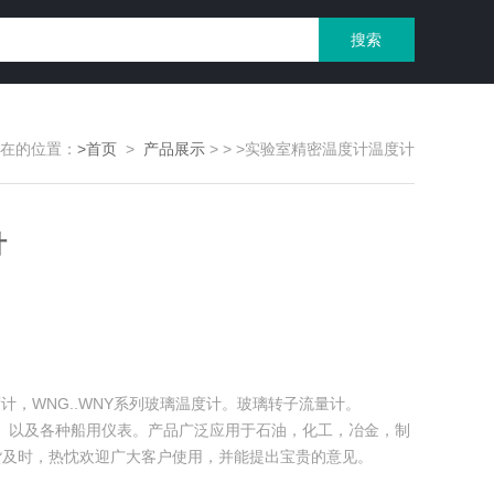
在的位置：
>首页
>
产品展示
>
>
>实验室精密温度计温度计
计
温度计，WNG..WNY系列玻璃温度计。玻璃转子流量计。
热电阻。以及各种船用仪表。产品广泛应用于石油，化工，冶金，制
货及时，热忱欢迎广大客户使用，并能提出宝贵的意见。