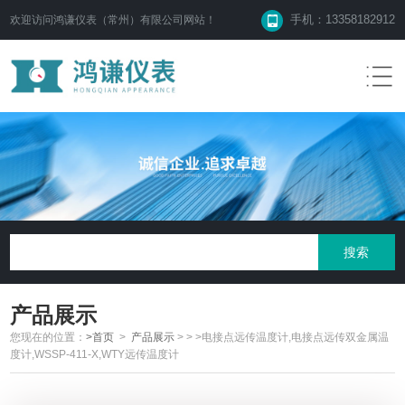
手机：13358182912
欢迎访问鸿谦仪表（常州）有限公司网站！
产品展示
您现在的位置：
>首页
>
产品展示
>
>
>电接点远传温度计,电接点远传双金属温
度计,WSSP-411-X,WTY远传温度计