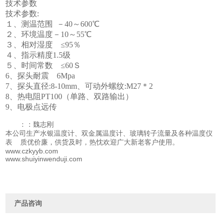
技术参数
技术参数:
１、测温范围 －40～600℃
２、环境温度－10～55℃
３、相对湿度 ≤95％
４、指示精度1.5级
５、时间常数 ≤60Ｓ
6、探头耐震 6Mpa
7、探头直径:8-10mm、可动外螺纹:M27＊2
8、热电阻PT100（单路、双路输出）
9、电极点远传
：：魏志刚
本公司生产水银温度计、双金属温度计、玻璃转子流量及各种温度仪
表 质优价廉，供货及时，热忱欢迎广大新老客户使用。
www.czkyyb.com
www.shuiyinwenduji.com
产品咨询