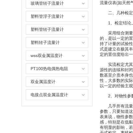
流量仪表(如天然
玻璃管转子流量计
二、几种检定
塑料管浮子流量计
1、检定结论
塑料管转子流量计
采用组合测量方
的，是以一定的置
塑料转子流量计
持了计量的试验性
式是建立在极其丰
定的置信度给出一
wss双金属温度计
实流检定尤其是
PT100热电偶热电阻
源性的连续和封闭
数甚至介质本身也
性，大多数的实际
双金属温度计
以一定的经验主观
电接点双金属温度计
2、对物性参数
几乎所有流量测
参数，只要知道这
表来说，物性参数
感，特别是在低黏
有明显的影响，若
干式检定、离线检