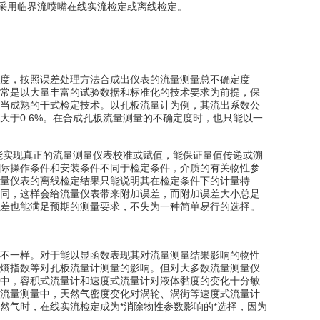
数采用临界流喷嘴在线实流检定或离线检定。
度，按照误差处理方法合成出仪表的流量测量总不确定度
常是以大量丰富的试验数据和标准化的技术要求为前提，保
当成熟的干式检定技术。以孔板流量计为例，其流出系数公
于0.6%。在合成孔板流量测量的不确定度时，也只能以一
能实现真正的流量测量仪表校准或赋值，能保证量值传递或溯
际操作条件和安装条件不同于检定条件，介质的有关物性参
量仪表的离线检定结果只能说明其在检定条件下的计量特
同，这样会给流量仪表带来附加误差，而附加误差大小总是
差也能满足预期的测量要求，不失为一种简单易行的选择。
不一样。对于能以显函数表现其对流量测量结果影响的物性
熵指数等对孔板流量计测量的影响。但对大多数流量测量仪
中，容积式流量计和速度式流量计对液体黏度的变化十分敏
流量测量中，天然气密度变化对涡轮、涡街等速度式流量计
然气时，在线实流检定成为*消除物性参数影响的*选择，因为