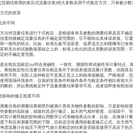
气贸易结算用的差压式流量仪表)绝大多数采用干式检定方式，只有极少
方式的差异
上的不同
法对流量仪表进行干式检定，是根据各有关参数的测量结果及其不确定
信度间接确定流量仪表的不确定度范围的，它不能给出具体误差值。它通
和一致性的特点。比如，标准孔板节流装置、临界流文丘利喷嘴等已有相
富和充分的试验数据基础之上的，标准上给出的流出系数的误差范围：不大
定的不确定度范围。
在线实流检定zui符合准确性、一致性、溯源性和试验性等计量特点，
。离线检定给出流量仪表在检定条件下的误差值或流量计系数，但因其实
有所不同，实际上这种检定不是真正意义上的校准或赋值。严格地讲，流
使用现场环境条件、仪表的安装条件和操作条件与检定条件相比有很大不
判断的，所以离线检定对于流量测量结果要求不高，或者说即使有附加误
影响的修正程度不同
量仪表的测量结果都受到被测介质有关物性参数的影响，只是影响程度
些参数的实际值，就能对其进行修正，如天然气相对密度、压缩因子、等
对其计量性能的影响难以用数学公式准确地表达出来，比如，在液体计量
度下和仪表测量范围的下限，目前还没有通用的黏度修正公式。在天然气
考虑流量计在低压下用空气做介质检定的结果是否能直接用于高压下的天
定不能消除物性参数对上述流量测量仪表的影响。