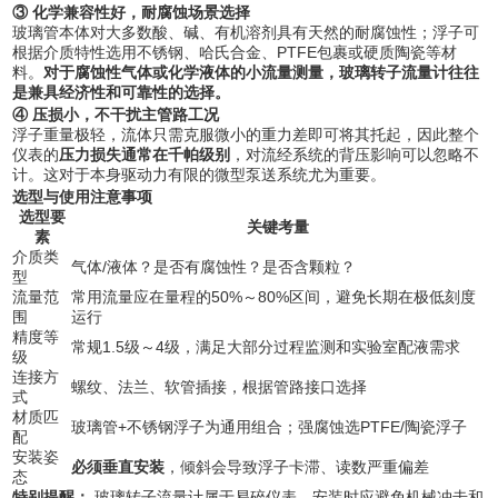
③ 化学兼容性好，耐腐蚀场景选择
玻璃管本体对大多数酸、碱、有机溶剂具有天然的耐腐蚀性；浮子可
根据介质特性选用不锈钢、哈氏合金、PTFE包裹或硬质陶瓷等材
料。
对于腐蚀性气体或化学液体的小流量测量，玻璃转子流量计往往
是兼具经济性和可靠性的选择。
④ 压损小，不干扰主管路工况
浮子重量极轻，流体只需克服微小的重力差即可将其托起，因此整个
仪表的
压力损失通常在千帕级别
，对流经系统的背压影响可以忽略不
计。这对于本身驱动力有限的微型泵送系统尤为重要。
选型与使用注意事项
选型要
关键考量
素
介质类
气体/液体？是否有腐蚀性？是否含颗粒？
型
流量范
常用流量应在量程的50%～80%区间，避免长期在极低刻度
围
运行
精度等
常规1.5级～4级，满足大部分过程监测和实验室配液需求
级
连接方
螺纹、法兰、软管插接，根据管路接口选择
式
材质匹
玻璃管+不锈钢浮子为通用组合；强腐蚀选PTFE/陶瓷浮子
配
安装姿
必须垂直安装
，倾斜会导致浮子卡滞、读数严重偏差
态
特别提醒：
​ 玻璃转子流量计属于易碎仪表，安装时应避免机械冲击和