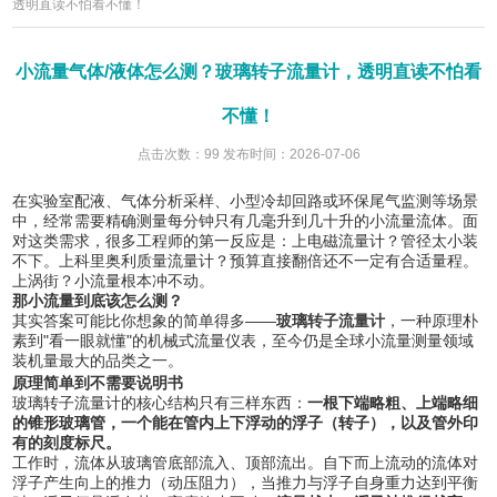
透明直读不怕看不懂！
小流量气体/液体怎么测？玻璃转子流量计，透明直读不怕看
不懂！
点击次数：99 发布时间：2026-07-06
在实验室配液、气体分析采样、小型冷却回路或环保尾气监测等场景
中，经常需要精确测量每分钟只有几毫升到几十升的小流量流体。面
对这类需求，很多工程师的第一反应是：上电磁流量计？管径太小装
不下。上科里奥利质量流量计？预算直接翻倍还不一定有合适量程。
上涡街？小流量根本冲不动。
那小流量到底该怎么测？
其实答案可能比你想象的简单得多——
玻璃转子流量计
，一种原理朴
素到"看一眼就懂"的机械式流量仪表，至今仍是全球小流量测量领域
装机量最大的品类之一。
原理简单到不需要说明书
玻璃转子流量计的核心结构只有三样东西：
一根下端略粗、上端略细
的锥形玻璃管，一个能在管内上下浮动的浮子（转子），以及管外印
有的刻度标尺。
工作时，流体从玻璃管底部流入、顶部流出。自下而上流动的流体对
浮子产生向上的推力（动压阻力），当推力与浮子自身重力达到平衡