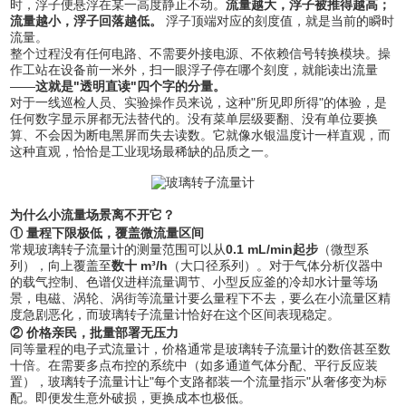
时，浮子便悬浮在某一高度静止不动。
流量越大，浮子被推得越高；
流量越小，浮子回落越低。
​ 浮子顶端对应的刻度值，就是当前的瞬时
流量。
整个过程没有任何电路、不需要外接电源、不依赖信号转换模块。操
作工站在设备前一米外，扫一眼浮子停在哪个刻度，就能读出流量
——
这就是"透明直读"四个字的分量。
对于一线巡检人员、实验操作员来说，这种"所见即所得"的体验，是
任何数字显示屏都无法替代的。没有菜单层级要翻、没有单位要换
算、不会因为断电黑屏而失去读数。它就像水银温度计一样直观，而
这种直观，恰恰是工业现场最稀缺的品质之一。
为什么小流量场景离不开它？
① 量程下限极低，覆盖微流量区间
常规玻璃转子流量计的测量范围可以从
0.1 mL/min起步
（微型系
列），向上覆盖至
数十 m³/h
（大口径系列）。对于气体分析仪器中
的载气控制、色谱仪进样流量调节、小型反应釜的冷却水计量等场
景，电磁、涡轮、涡街等流量计要么量程下不去，要么在小流量区精
度急剧恶化，而玻璃转子流量计恰好在这个区间表现稳定。
② 价格亲民，批量部署无压力
同等量程的电子式流量计，价格通常是玻璃转子流量计的数倍甚至数
十倍。在需要多点布控的系统中（如多通道气体分配、平行反应装
置），玻璃转子流量计让"每个支路都装一个流量指示"从奢侈变为标
配。即便发生意外破损，更换成本也极低。