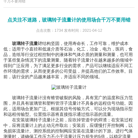
千万不要用错
点关注不迷路，玻璃转子流量计的使用场合千万不要用错
点击次数：1734 发布时间：2021-04-12
玻璃转子流量计
结构坚固，使用寿命长，工作可靠，维护成本
低；适用于小直径和低速介质等石油，化工，冶金，电力，医药，食
品，造纸等行业过程控制中的液体和气体介质的测量和测量，也可用
于某些复杂情况下的流量测量。随着转子流量计在越来越多的领域中
得到广泛应用，为了满足更多行业的需求，产品可以继续适应不同工
作环境的需求，从而使更多的公司受益，并提高他们的工作效率。目
前，该行业的产品越来越丰富，并适应不同的领域。
玻璃转子流量计没有锥管破裂的风险，具有宽广的温度和压力范
围，并且具有玻璃管和塑料管浮子流量计不具备的远程信号功能。因
此，适用场合更加广泛。根据其信号传输方式，可以分为现场指示型
和远程传输型。位置指示器将直接指示通过指示器的流量。
在安装玻璃转子流量计之前，应吹掉管道中的焊渣；在安装过程
中，应将流量计上的止动元件取出；安装后，应缓慢打开控制阀，以
免损坏流量计。测控系统的控制阀应安装在流量计的下游。进行气体
测量时，请确保工作压力不小于流量计压力损失的5倍，以稳定流量