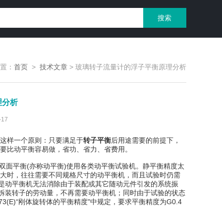
置：
首页
>
技术文章
>
玻璃转子流量计的浮子平衡原理分析
理分析
17
这样一个原则：只要满足于
转子平衡
后用途需要的前提下，
要比动平衡容易做，省功、省力、省费用。
双面平衡(亦称动平衡)使用各类动平衡试验机。静平衡精度太
大时，往往需要不同规格尺寸的动平衡机，而且试验时仍需
别是动平衡机无法消除由于装配或其它随动元件引发的系统振
少拆装转子的劳动量，不再需要动平衡机；同时由于试验的状态
3(E)“刚体旋转体的平衡精度"中规定，要求平衡精度为G0.4