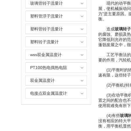
玻璃管转子流量计
现代的动平衡技
展，使机械振动问
力"是主要原因。
塑料管浮子流量计
衡。
塑料管转子流量计
造成
玻璃转子
的腐蚀、磨损及热
它降低到允许的范
塑料转子流量计
蓬勃发展之中，很
wss双金属温度计
工艺平衡法的测
要的作用，汽轮机
PT100热电偶热电阻
(1)平衡时的
速有限，这些转子
双金属温度计
(2)平衡机(特
电接点双金属温度计
(3)在动平衡
置之间的配合也不
使用前难免有所下
(4)有些
玻璃
没有相应的特大平
衡，用平衡机显然