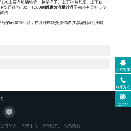
-∮100主要有玻璃锥管、包塑浮子、上下衬包基座、上下止
型通径为∮80、∮100的
耐腐蚀流量计浮子
都带有导杆，使
聚四
良好的耐腐蚀性能，在各种腐蚀介质强酸(氢氟酸除外)强碱、
在线客服
联系方式
询
二维码
公司简介
产品中心
新闻资讯
联系我们