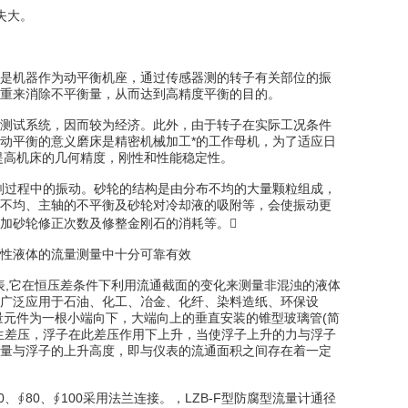
失大。
是机器作为动平衡机座，通过传感器测的转子有关部位的振
重来消除不平衡量，从而达到高精度平衡的目的。
测试系统，因而较为经济。此外，由于转子在实际工况条件
动平衡的意义磨床是精密机械加工*的工作母机，为了适应日
提高机床的几何精度，刚性和性能稳定性。
过程中的振动。砂轮的结构是由分布不均的大量颗粒组成，
不均、主轴的不平衡及砂轮对冷却液的吸附等，会使振动更
加砂轮修正次数及修整金刚石的消耗等。
性液体的流量测量中十分可靠有效
仪表,它在恒压差条件下利用流通截面的变化来测量非混浊的液体
广泛应用于石油、化工、冶金、化纤、染料造纸、环保设
量元件为一根小端向下，大端向上的垂直安装的锥型玻璃管(简
生差压，浮子在此差压作用下上升，当使浮子上升的力与浮子
量与浮子的上升高度，即与仪表的流通面积之间存在着一定
50、∮80、∮100采用法兰连接。，LZB-F型防腐型流量计通径