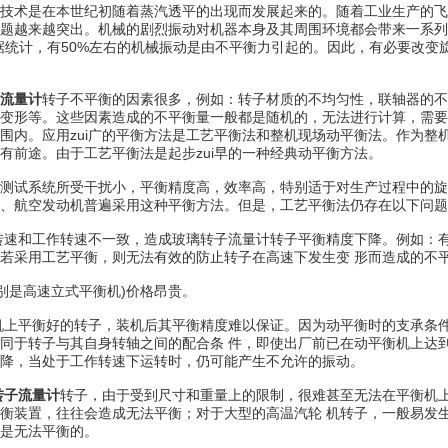
术是在本世纪初随着蒸汽透平的出现而发展起来的。随着工业生产的飞
题越来越突出。机械的剧烈振动对机器本身及其周围环境都会带来一系列
据统计，有50%左右的机械振动是由不平衡力引起的。因此，有必要改变
流量计
转子不平衡的因素很多，例如：转子材质的不均匀性，联轴器的
变形等。这些因素造成的不平衡量一般都是随机的，无法进行计算，需要通
围内。应用zui广的平衡方法是工艺平衡法和整机现场动平衡法。作为整
有前途。由于工艺平衡法是起步zui早的一种经典动平衡方法。
试系统所受干扰小，平衡精度高，效率高，特别适于对生产过程中的旋
、航空发动机普遍采用这种平衡方法。但是，工艺平衡法仍存在以下问题
转速和工作转速不一致，造成玻璃转子流量计转子平衡精度下降。例如：
若采用工艺平衡，则无法有效的防止转子在高速下发生变 形而造成的不
别是高速立式平衡机)价格昂贵。
机上平衡好的转子，装机后其平衡精度难以保证。因为动平衡时的支承条
同于转子与其自身转轴之间的配合条 件，即使出厂前已在动平衡机上达
降，当处于工作转速下运转时，仍可能产生不允许的振动。
转子流量计
转子，由于受到尺寸和重量上的限制，很难甚至无法在平衡机
衡装置，往往会造成无法平衡；对于大型的高温汽轮 机转子，一般易发
是无法平衡的。