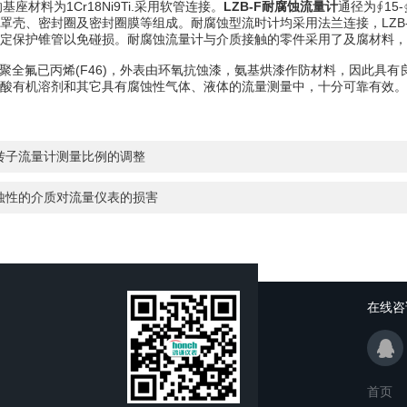
的基座材料为1Cr18Ni9Ti.采用软管连接。
LZB-F耐腐蚀流量计
通径为∮15
罩壳、密封圈及密封圈膜等组成。耐腐蚀型流时计均采用法兰连接，LZB-F
定保护锥管以免碰损。耐腐蚀流量计与介质接触的零件采用了及腐材料，
聚全氟已丙烯(F46)，外表由环氧抗蚀漆，氨基烘漆作防材料，因此具有
酸有机溶剂和其它具有腐蚀性气体、液体的流量测量中，十分可靠有效。
转子流量计测量比例的调整
蚀性的介质对流量仪表的损害
在线咨
首页