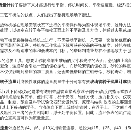
流量计
转子要拆下来才能进行动平衡，停机时间长、平衡速度慢、经济损
艺平衡法的缺点，人们提出了整机现场动平衡法。
转机械在现场安装状态下进行的平衡操作称为整体现场平衡。这种方法
处理，以确定在转子各平衡校正面上的不平衡及其方位，并通过去重或加
平衡是直接接在整机上进行，不需要动平衡机，只需要一套价格低廉的
要再装配等工序，整机在工作状态下就可获得较高的平衡精度。砂轮在线
需求及不断追求的率和低成本的目标，的磨床制造业都在不懈地致力于:
的必要工具。想要让砂轮磨削出准确的尺寸和光洁的表面，必须防止磨削
避免，这必然会引起一定的偏心振动。而砂轮安装的偏心度、砂轮的厚度
不仅仅影响到磨床的加工质量，还会降低磨床的主轴寿命、砂轮寿命，增
转子流量计
腐蚀性液体的流量测量中十分可靠有效
玻璃管转子流量计腐
蚀
计
(以下简称仪表)是带有透明锥型管直接观察浮子(转子)高度的指示式
的特点是结构简单、使用可靠，易于安装，维修方便，压力损失小。仪表
品、制糖、酿造及科学试验仪器配套设施等。原理与结构:仪表的主要测
可以上下移动的浮子。当流体自下而上流经锥管时，在浮子上、下之间产
及粘性力三者的合力相等时，浮子处平衡位置。因此，流经仪表的流仁流
的位置高度可作为流量量度。
子流量计
通径为∮4、∮6、∮10采用软管连接。通径为∮15、∮25、∮40、∮