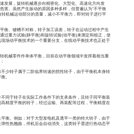
速发展，旋转机械逐步向精密化、大型化、高速化方向发
危害。虽然产生振动的原因多种多样，但普遍认为“不平衡
旋转机械运动部分的质量，减小不平衡力，即对转子进行平
不平衡、键槽不对称，转子加工误差，转子在运动过程中产生
过重力试验(静平衡)和旋转试验(动平衡)来测定和校正，使
机现场动平衡技术的一个重要分支，在线动平衡技术也正处于
转机械零件作单体平衡，目前在动平衡领域中发挥着相当重
：
有不少转子属于二阶临界转速的扰性转子，由于平衡机本身转
平衡。
件不同于转子在实际工作条件下的支承条件，且转子同平衡装
到高精度平衡的转子，经过运输、再装配等过程，平衡精度在
上平衡。例如：对于大型发电机及透平一类的特大转子，由于
生弹性热翘曲，停机后会自动消失，这类转子需进行热动态平