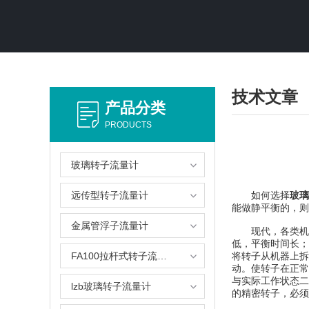
技术文章
产品分类
PRODUCTS
玻璃转子流量计
远传型转子流量计
如何选择
玻璃
能做静平衡的，则
金属管浮子流量计
现代，各类机器所
低，平衡时间长；
FA100拉杆式转子流量计
将转子从机器上拆
动。使转子在正常
与实际工作状态二致
lzb玻璃转子流量计
的精密转子，必须