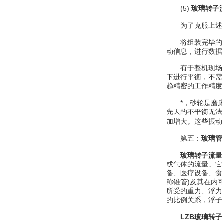
(5)
玻璃转子
为了克服上述工
将组装完毕的旋
动信息，进行数据
有于整机现场动
下进行平衡，不需
趋精密的工作精度
*，砂轮是磨床
先天的不平衡无法
加增大。这些振动
第五：
玻璃管
玻璃转子流量
或气体的流量。它
备、医疗设备、食
称锥管)及其在内
所受的重力、浮力
的比例关系，浮子
LZB玻璃转