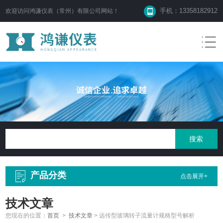
手机：13358182912
欢迎访问鸿谦仪表（常州）有限公司网站！
产品分类
点击展开+
技术文章
您现在的位置：
首页
>
技术文章
>
远传型玻璃转子流量计规格型号解析