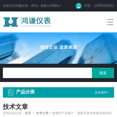
手机：13358182912
欢迎访问鸿谦仪表（常州）有限公司网站！
产品分类
点击展开+
技术文章
您现在的位置：
首页
>
技术文章
>
玻璃转子流量计：测量非脉动单相流体的利