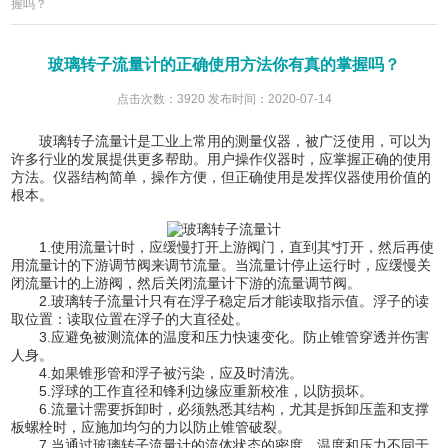
握吗？
玻璃转子流量计的正确使用方法你有真的掌握吗？
点击次数：3920 发布时间：2020-07-14
玻璃转子流量计是工业上常用的测量仪器，被广泛使用，可以为
许多行业的发展提供更多帮助。用户操作仪器时，应掌握正确的使用
方法。仪器结构简单，操作方便，但正确使用是发挥仪器使用价值的
根本。
1.使用流量计时，应缓慢打开上游阀门，直到其*打开，然后再使
用流量计的下游调节阀来调节流量。当流量计停止运行时，应缓慢关
闭流量计的上游阀，然后关闭流量计下游的流量调节阀。
2.玻璃转子流量计只有在浮子稳定后才能读取指示值。浮子的读
取位置：读取位置在浮子的大直径处。
3.应避免被测流体的温度和压力快速变化。防止锥管穿透并伤害
人身。
4.如果锥形管和浮子被污染，应及时清洗。
5.浮球的工作直径和锋利边缘应重新校准，以防损坏。
6.流量计需要拆卸时，必须熟悉其结构，尤其是拆卸压盖和支撑
板螺栓时，应施加均匀的力以防止锥管破裂。
7.当通过玻璃转子流量计的流体状态的密度，温度和压力不同于