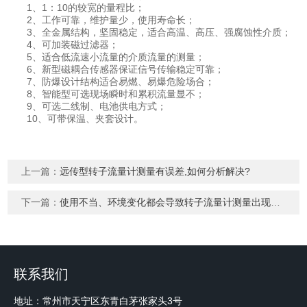
1、1：10的较宽的量程比；
2、工作可靠，维护量少，使用寿命长；
3、全金属结构，坚固稳定，适合高温、高压、强腐蚀性介质；
4、可加装磁过滤器；
5、适合低流速小流量的介质流量的测量；
6、新型磁耦合传感器保证信号传输稳定可靠；
7、防爆设计结构适合易燃、易爆危险场合；
8、智能型可选现场瞬时和累积流量显不；
9、可选二线制、电池供电方式；
10、可带保温、夹套设计。
上一篇：
远传型转子流量计测量有误差,如何分析解决?
下一篇：
使用不当、环境变化都会导致转子流量计测量出现误差
联系我们
地址：常州市天宁区东青白茅张家头3号