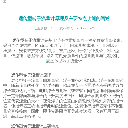
述
远传型转子流量计原理及主要特点功能的阐述
点击次数：4863 发布时间：2019-06-24
远传型转子流量计
是基于浮子位置测量的一种变面积流量仪表。
采用全金属结构、Modular概念设计，因其具有体积小、量程比大、
压损小、安装维护方便等特点，被广泛应用于各行业复杂、对小流
量、低流速、恶劣环境、各种苛刻介质条件的流量测量与过程控制。
远传型转子流量计
原理：
远传型转子流量计由测量管、浮子和指示器组成。浮子在测量管
中，随着流量的变化，将浮子向上移动在某一位置浮子所受的浮力与
浮子重力达到平衡。此时浮子与孔板（或锥管）间的流通环隙面积保
持一定环隙面积与浮子的上升高度成正比，即浮子在测量管中上升的
位置代表流量的大小，变化浮子的位置由内部磁铁传输到外部的指示
器，使指示器正确地指示此时的流量值。这就使得指示器壳体不和测
量管直接接触，因此，即使安装限位开关或变送器，仪表可用于高
温，高压工作条件下。
远传型转子流量计
主要特点