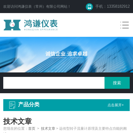
手机：13358182912
欢迎访问鸿谦仪表（常州）有限公司网站！
产品分类
点击展开+
技术文章
您现在的位置：
首页
>
技术文章
>
远传型转子流量计原理及主要特点功能的阐