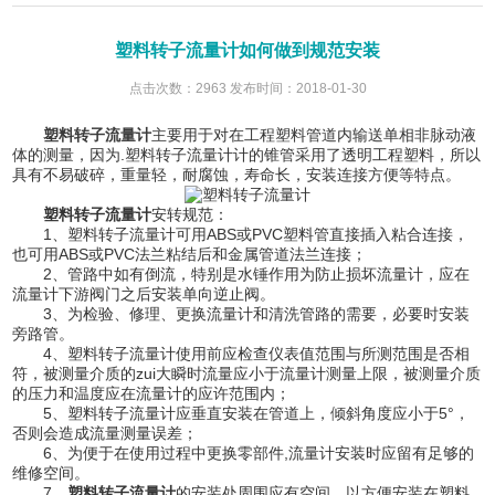
塑料转子流量计如何做到规范安装
点击次数：2963 发布时间：2018-01-30
塑料转子流量计
主要用于对在工程塑料管道内输送单相非脉动液
体的测量，因为.塑料转子流量计计的锥管采用了透明工程塑料，所以
具有不易破碎，重量轻，耐腐蚀，寿命长，安装连接方便等特点。
塑料转子流量计
安转规范：
1、塑料转子流量计可用ABS或PVC塑料管直接插入粘合连接，
也可用ABS或PVC法兰粘结后和金属管道法兰连接；
2、管路中如有倒流，特别是水锤作用为防止损坏流量计，应在
流量计下游阀门之后安装单向逆止阀。
3、为检验、修理、更换流量计和清洗管路的需要，必要时安装
旁路管。
4、塑料转子流量计使用前应检查仪表值范围与所测范围是否相
符，被测量介质的zui大瞬时流量应小于流量计测量上限，被测量介质
的压力和温度应在流量计的应许范围内；
5、塑料转子流量计应垂直安装在管道上，倾斜角度应小于5°，
否则会造成流量测量误差；
6、为便于在使用过程中更换零部件,流量计安装时应留有足够的
维修空间。
7、
塑料转子流量计
的安装处周围应有空间，以方便安装在塑料