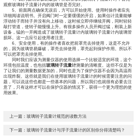
观察玻璃转子流量计内的玻璃管是否完好。
5、前面两点确保无误后，方可以开始使用。使用时操作者应先
详细阅读说明书。开启阀门时一定要缓缓的开启，如果估计流量能够
浮动转子而转子并没有向上移动，这时候立即停继续开阀，同时轻轻
敲打管道，使转子能慢慢上升。有很多操作人员开阀过猛，刚装上新
设备，猛的一开阀造成了玻璃转子流量计内玻璃转子流量计内玻璃管
损坏。这一点应引起使用者注意。
6、安全使用，有的操作者喜欢把前罩壳去掉使用，这是不允许
的，因为玻璃管易爆破，罩壳去掉使用，罩壳起到保护作用。所以不
可以把罩壳去掉使用。
同时我们应该为测量仪器的使用选择一个比较适宜的环境，这个
环境包括温度，也包括
玻璃转子流量计
测量的清晰度。这些不仅是为
了让我们的测量数据更加的，同时也是为了保护仪器不会因为高温而
出现炸裂。这些就是我们在使用玻璃转子流量计的时候需要注意的问
题，可以说这些也都是一些基本的问题，所以我们也就很有必要去注
意了，只有这样才可以在保护仪器的情况下，获得一个更为理想的使
用效果。
上一篇：
玻璃转子流量计规范的读数方法
下一篇：
玻璃转子流量计与浮子流量计的区别你分得清楚吗？