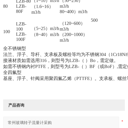
（1~10）m3/h
（50~250）
LZB-80
80
LZB-
m3/h
（1.6~16）
80F
80~400）m3/h
m3/h
500
（120~600）
LZB-
（5~25）m3/h
100
m3/h
100
LZB-
（8~40）m3/h
（200~1000）
100F
m3/h
全不锈钢型
法兰、浮子、导杆、支承板及螺栓等均为不锈钢304（1Cr18Ni9T
接液材质如需选用316，则型号为LZB-（ ）Bo，需定做。
如需不锈钢内衬PTFE，则型号为LZB-（ ）BF（或BoF）,需
全四氟型
基座、浮子、针阀采用聚四氟乙烯（PTTFE）。支承板、螺
产品咨询