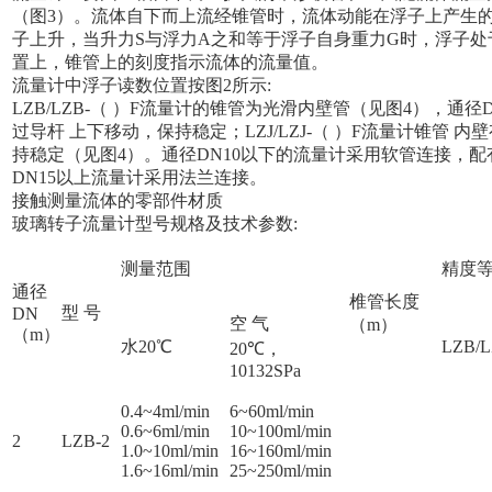
（图3）。流体自下而上流经锥管时，流体动能在浮子上产生的
子上升，当升力S与浮力A之和等于浮子自身重力G时，浮子
置上，锥管上的刻度指示流体的流量值。
流量计中浮子读数位置按图2所示:
LZB/LZB-（ ）F流量计的锥管为光滑内壁管（见图4），通
过导杆 上下移动，保持稳定；LZJ/LZJ-（ ）F流量计锥管 
持稳定（见图4）。通径DN10以下的流量计采用软管连接，配
DN15以上流量计采用法兰连接。
接触测量流体的零部件材质
玻璃转子流量计型号规格及技术参数:
测量范围
精度
通径
椎管长度
型 号
DN
空 气
（m）
（m）
水20℃
LZB/L
20℃，
10132SPa
0.4~4ml/min
6~60ml/min
0.6~6ml/min
10~100ml/min
2
LZB-2
1.0~10ml/min
16~160ml/min
1.6~16ml/min
25~250ml/min