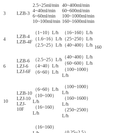
2.5~25ml/min
40~400ml/min
4~40ml/min
60~600ml/min
3
LZB-3
6~60ml/min
100~1000ml/min
10~100ml/min
160~1600ml/min
（1~10）L/h
（16~160）L/h
LZB-4
（1.6~16）L/h
（25~250）L/h
4
LZB-4F
（2.5~25）L/h
（40~400）L/h
160
（40~400）L/h
（2.5~25）L/h
LZB-6
（60~600）L/h
（4~40）L/h
6
LZJ-6
（100~1000）
LZJ-6F
（6~60）L/h
L/h
（100~1000）
（6~60）L/h
L/h
LZB-10
（10~100）
（160~1600）
LZJ-10
10
L/h
LZJ-
L/h
（16~160）
10F
（250~2500）
L/h
L/h
（16~160）
（0.25~2.5）
L/h