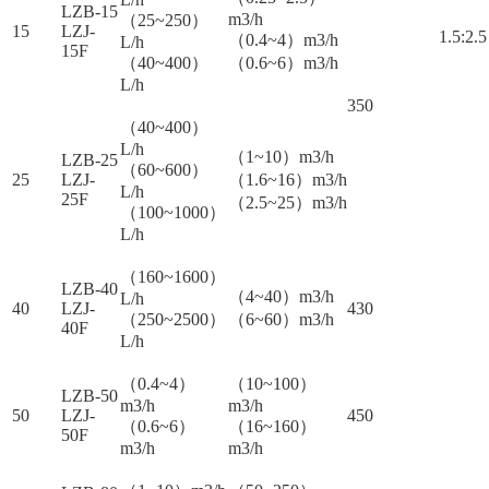
LZB-15
m3/h
（25~250）
15
LZJ-
1.5:2.5
（0.4~4）m3/h
L/h
15F
（40~400）
（0.6~6）m3/h
L/h
350
（40~400）
L/h
（1~10）m3/h
LZB-25
（60~600）
25
LZJ-
（1.6~16）m3/h
L/h
25F
（2.5~25）m3/h
（100~1000）
L/h
（160~1600）
LZB-40
（4~40）m3/h
L/h
40
LZJ-
430
（250~2500）
（6~60）m3/h
40F
L/h
（0.4~4）
（10~100）
LZB-50
m3/h
m3/h
50
LZJ-
450
（0.6~6）
（16~160）
50F
m3/h
m3/h