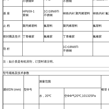
不锈钢
Φ
不锈钢
HPb59-1
1Cr18Ni9Ti
基 座
铸铁内衬 聚丙烯塑料
铸铁内衬 氟
黄铜
不锈钢
止 档
聚丙烯塑料
氟塑料
聚丙烯塑料
氟塑料
密封圈及垫片
丁青橡胶
氟橡胶
丁青橡胶
氟橡胶
1Cr18Ni9Ti
导 杆
不锈钢
注：如介质是有机溶剂，订货时请注明。
型号规格及技术参数
测量范围
通径
DN (mm)
型
Φ
号
锥管 
水，
20℃
空
ΦΦ
气
20℃,101325Pa