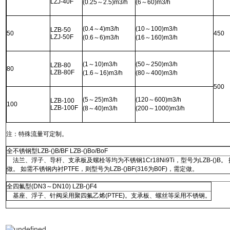
LZJ-40F
(0.25
～
2.5)m3/h
(6
～
60)m3/h
(0.4
～
4)m3/h
(10
～
100)m3/h
LZB-50
50
450
LZJ-50F
(0.6
～
6)m3/h
(16
～
160)m3/h
(1
～
10)m3/h
(50
～
250)m3/h
LZB-80
80
LZB-80F
(1.6
～
16)m3/h
(80
～
400)m3/h
500
(5
～
25)m3/h
(120
～
600)m3/h
LZB-100
100
LZB-100F
(8
～
40)m3/h
(200
～
1000)m3/h
注：特殊流量可定制。
全不锈钢型
LZB-()B/BF LZB-()Bo/BoF
法兰、浮子、导杆、支承板及螺栓等均为不锈钢
1Cr18Ni9Ti
，型号为
LZB-()B
。
做。 如需不锈钢内衬
PTFE
，则型号为
LZB-()BF(316
为
B0F)
，需定做。
全四氟型
(DN3
～
DN10) LZB-()F4
基座、浮子、针阀采用聚四氟乙烯
(PTFE)
。支承板、螺丝等采用不锈钢。