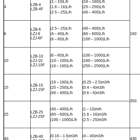
(1
～
10)L/h
(16
～
160)L/h
LZB-4
4
(1.6
～
16)L/h
(25
～
250)L/h
LZB-4F
(2.5
～
25)L/h
(40
～
400)L/h
(2.5
～
25)L/h
(40
～
400)L/h
LZB-6
6
LZJ-6
(4
～
40)L/h
(60
～
600)L/h
160
LZJ-6F
(6
～
60)L/h
(100
～
1000)L/h
(6
～
60)L/h
(100
～
1000)L/h
LZB-10
10
LZJ-10
(10
～
100)L/h
(160
～
1600)L/h
LZJ-10F
(16
～
160)L/h
(250
～
2500)L/h
(16
～
160)L/h
(0.25
～
2.5)m3/h
LZB-15
15
(25
～
250)L/h
(0.4
～
4)m3/h
LZJ-15F
(40
～
400)L/h
(0.6
～
6)m3/h
350
(40
～
400)L/h
(1
～
10)m/h
LZB-25
25
(60
～
600)L/h
(1.6
～
16)m3/h
LZJ-25F
(100
～
1000)L/h
(2.5
～
25)m3/h
(0.16
～
1.6)m3/h
(4
～
40)m3/h
LZB-40
40
430