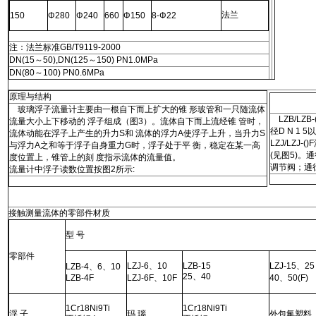
法兰
150
Φ280
Φ240
660
Φ150
8-Φ22
注：法兰标准
GB/T9119-2000
DN(15
～
50),DN(125
～
150) PN1.0MPa
DN(80
～
100) PN0.6MPa
原理与结构
玻璃浮子流量计主要由一根自下而上扩大的锥 形玻管和一只随流体
LZB/LZB-(
流量大小上下移动的 浮子组成（图
3
）。流体自下而上流经锥 管时，
径
D N 1 5
流体动能在浮子上产生的升力
S
和 流体的浮力
A
使浮子上升，当升力
S
LZJ/LZJ-()F
与浮力
A
之和等于浮子自身重力
G
时，浮子处于平 衡，稳定在某一高
(
见图
5)
。通
度位置上，锥管上的刻 度指示流体的流量值。
调节阀；通
流量计中浮子读数位置按图
2
所示
:
接触测量流体的零部件材质
型 号
零部件
LZJ-6
、
10
LZB-15
LZJ-15
、
25
LZB-4
、
6
、
10
25
、
40
LZB-4F
LZJ-6F
、
10F
40
、
50(F)
1Cr18Ni9Ti
1Cr18Ni9Ti
浮 子
玛 瑙
外包氟塑料