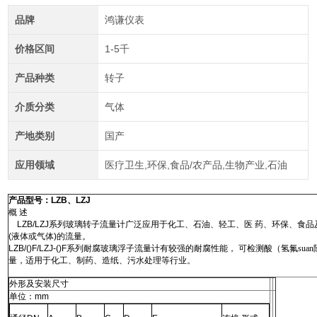
品牌
鸿谦仪表
价格区间
1-5千
产品种类
转子
介质分类
气体
产地类别
国产
应用领域
医疗卫生,环保,食品/农产品,生物产业,石油
产品型号：
LZB
、
LZJ
概 述
LZB/LZJ
系列
玻璃转子流量计广泛应用于化工、石油、轻工、医 药、环保、食
(
液体或气体
)
的流量。
LZB/()F/LZJ-()F
系列耐腐玻璃浮子流量计有较强的耐腐性能， 可检测酸（氢氟sua
量，适用于化工、制药、造纸、污水处理等行业。
外形及安装尺寸
单位：
mm