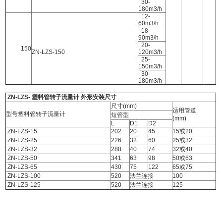
30-
180m3/h
12-
60m3/h
18-
90m3/h
20-
150
ZN-LZS-150
120m3/h
25-
150m3/h
30-
180m3/h
ZN-LZS- 塑料管转子流量计 外形安装尺寸
尺寸(mm)
适用管道
型号塑料管转子流量计
短管型
(mm)
L
D1
D2
ZN-LZS-15
202
20
45
15或20
ZN-LZS-25
226
32
60
25或32
ZN-LZS-32
288
40
74
32或40
ZN-LZS-50
341
63
98
50或63
ZN-LZS-65
430
75
122
65或75
ZN-LZS-100
520
法兰连接
100
ZN-LZS-125
520
法兰连接
125