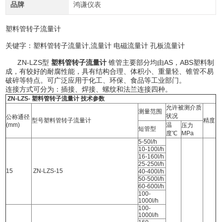
品牌
鸿谦仪表
塑料管转子流量计
关键字：塑料管转子流量计,流量计 电磁流量计 孔板流量计
ZN-LZS型
塑料管转子流量计
锥管主要部分均由AS，ABS塑料制
成，有较好的耐腐性能，具有结构合理、体积小、重量轻、锥管不易
破碎等特点。可广泛应用于化工、环保、食品等工业部门。
连接方式可分为：插接、焊接、螺纹和法兰连接四种。
ZN-LZS-
塑料管转子流量计
技术参数
允许被测介质
测量范围
状况
公称通径
型号塑料管转子流量计
精度
(mm)
温
压力
短管型
度℃
MPa
5-50l/h
10-100l/h
16-160l/h
25-250l/h
15
ZN-LZS-15
40-400l/h
50-500l/h
60-600l/h
100-
1000l/h
100-
1000l/h