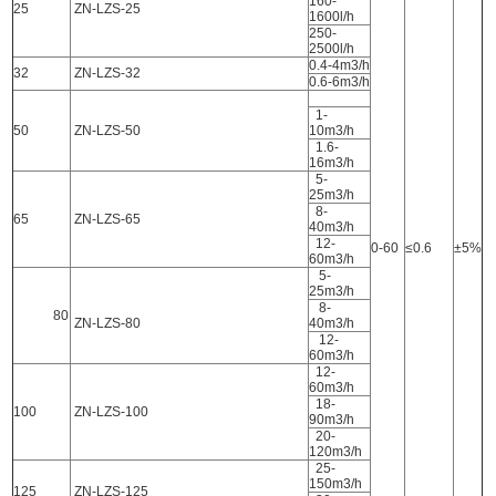
160-
25
ZN-LZS-25
1600l/h
250-
2500l/h
0.4-4m3/h
32
ZN-LZS-32
0.6-6m3/h
1-
50
ZN-LZS-50
10m3/h
1.6-
16m3/h
5-
25m3/h
8-
65
ZN-LZS-65
40m3/h
12-
0-60
≤0.6
±5%
60m3/h
5-
25m3/h
8-
80
ZN-LZS-80
40m3/h
12-
60m3/h
12-
60m3/h
18-
100
ZN-LZS-100
90m3/h
20-
120m3/h
25-
150m3/h
125
ZN-LZS-125